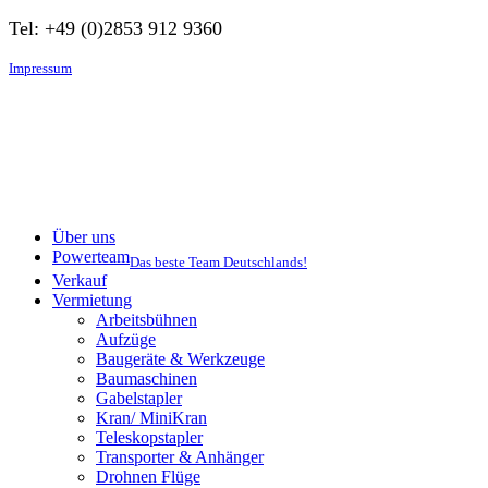
Tel: +49 (0)2853 912 9360
Impressum
Über uns
Powerteam
Das beste Team Deutschlands!
Verkauf
Vermietung
Arbeitsbühnen
Aufzüge
Baugeräte & Werkzeuge
Baumaschinen
Gabelstapler
Kran/ MiniKran
Teleskopstapler
Transporter & Anhänger
Drohnen Flüge