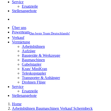
Service
Ersatzteile
Stellenangebote
Über uns
Powerteam
Das beste Team Deutschlands!
Verkauf
Vermietung
Arbeitsbühnen
Aufzüge
Baugeräte & Werkzeuge
Baumaschinen
Gabelstapler
Kran/ MiniKran
Teleskopstapler
Transporter & Anhänger
Drohnen Flüge
Service
Ersatzteile
Stellenangebote
Home
Arbeitsbühnen Baumaschinen Verkauf Schermbeck