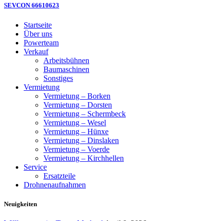
SEVCON 66610623
Startseite
Über uns
Powerteam
Verkauf
Arbeitsbühnen
Baumaschinen
Sonstiges
Vermietung
Vermietung – Borken
Vermietung – Dorsten
Vermietung – Schermbeck
Vermietung – Wesel
Vermietung – Hünxe
Vermietung – Dinslaken
Vermietung – Voerde
Vermietung – Kirchhellen
Service
Ersatzteile
Drohnenaufnahmen
Neuigkeiten