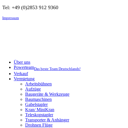
Tel: +49 (0)2853 912 9360
Impressum
Über uns
Powerteam
Das beste Team Deutschlands!
Verkauf
Vermietung
Arbeitsbühnen
Aufzüge
Baugeräte & Werkzeuge
Baumaschinen
Gabelstapler
Kran/ MiniKran
Teleskopstapler
Transporter & Anhänger
Drohnen Flüge