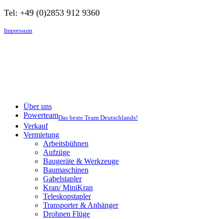
Tel: +49 (0)2853 912 9360
Impressum
Über uns
Powerteam
Das beste Team Deutschlands!
Verkauf
Vermietung
Arbeitsbühnen
Aufzüge
Baugeräte & Werkzeuge
Baumaschinen
Gabelstapler
Kran/ MiniKran
Teleskopstapler
Transporter & Anhänger
Drohnen Flüge