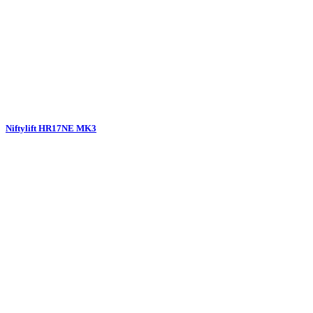
Niftylift HR17NE MK3