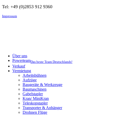
Tel: +49 (0)2853 912 9360
Impressum
Über uns
Powerteam
Das beste Team Deutschlands!
Verkauf
Vermietung
Arbeitsbühnen
Aufzüge
Baugeräte & Werkzeuge
Baumaschinen
Gabelstapler
Kran/ MiniKran
Teleskopstapler
Transporter & Anhänger
Drohnen Flüge