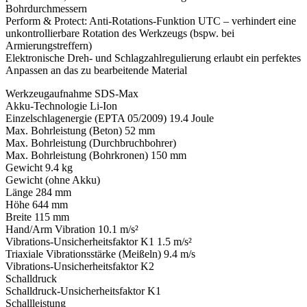
Bohrdurchmessern
Perform & Protect: Anti-Rotations-Funktion UTC – verhindert eine
unkontrollierbare Rotation des Werkzeugs (bspw. bei
Armierungstreffern)
Elektronische Dreh- und Schlagzahlregulierung erlaubt ein perfektes
Anpassen an das zu bearbeitende Material
Werkzeugaufnahme SDS-Max
Akku-Technologie Li-Ion
Einzelschlagenergie (EPTA 05/2009) 19.4 Joule
Max. Bohrleistung (Beton) 52 mm
Max. Bohrleistung (Durchbruchbohrer)
Max. Bohrleistung (Bohrkronen) 150 mm
Gewicht 9.4 kg
Gewicht (ohne Akku)
Länge 284 mm
Höhe 644 mm
Breite 115 mm
Hand/Arm Vibration 10.1 m/s²
Vibrations-Unsicherheitsfaktor K1 1.5 m/s²
Triaxiale Vibrationsstärke (Meißeln) 9.4 m/s
Vibrations-Unsicherheitsfaktor K2
Schalldruck
Schalldruck-Unsicherheitsfaktor K1
Schallleistung