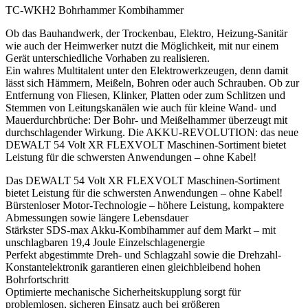
TC-WKH2 Bohrhammer Kombihammer
Ob das Bauhandwerk, der Trockenbau, Elektro, Heizung-Sanitär
wie auch der Heimwerker nutzt die Möglichkeit, mit nur einem
Gerät unterschiedliche Vorhaben zu realisieren.
Ein wahres Multitalent unter den Elektrowerkzeugen, denn damit
lässt sich Hämmern, Meißeln, Bohren oder auch Schrauben. Ob zur
Entfernung von Fliesen, Klinker, Platten oder zum Schlitzen und
Stemmen von Leitungskanälen wie auch für kleine Wand- und
Mauerdurchbrüche: Der Bohr- und Meißelhammer überzeugt mit
durchschlagender Wirkung. Die AKKU-REVOLUTION: das neue
DEWALT 54 Volt XR FLEXVOLT Maschinen-Sortiment bietet
Leistung für die schwersten Anwendungen – ohne Kabel!
Das DEWALT 54 Volt XR FLEXVOLT Maschinen-Sortiment
bietet Leistung für die schwersten Anwendungen – ohne Kabel!
Bürstenloser Motor-Technologie – höhere Leistung, kompaktere
Abmessungen sowie längere Lebensdauer
Stärkster SDS-max Akku-Kombihammer auf dem Markt – mit
unschlagbaren 19,4 Joule Einzelschlagenergie
Perfekt abgestimmte Dreh- und Schlagzahl sowie die Drehzahl-
Konstantelektronik garantieren einen gleichbleibend hohen
Bohrfortschritt
Optimierte mechanische Sicherheitskupplung sorgt für
problemlosen, sicheren Einsatz auch bei größeren