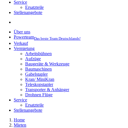
Service
Ersatzteile
Stellenangebote
Über uns
Powerteam
Das beste Team Deutschlands!
Verkauf
Vermietung
Arbeitsbühnen
Aufzüge
Baugeräte & Werkzeuge
Baumaschinen
Gabelstapler
Kran/ MiniKran
Teleskopstapler
Transporter & Anhänger
Drohnen Flüge
Service
Ersatzteile
Stellenangebote
Home
Mieten