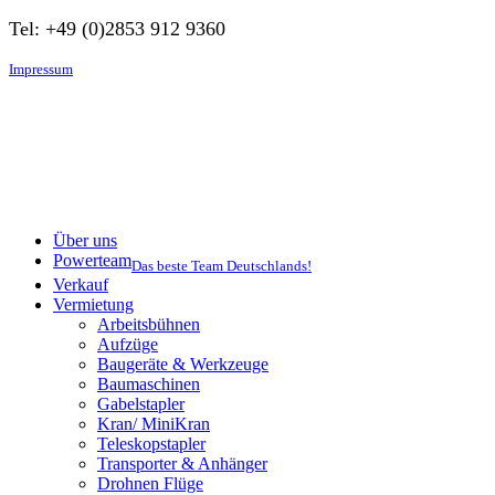
Tel: +49 (0)2853 912 9360
Impressum
Über uns
Powerteam
Das beste Team Deutschlands!
Verkauf
Vermietung
Arbeitsbühnen
Aufzüge
Baugeräte & Werkzeuge
Baumaschinen
Gabelstapler
Kran/ MiniKran
Teleskopstapler
Transporter & Anhänger
Drohnen Flüge